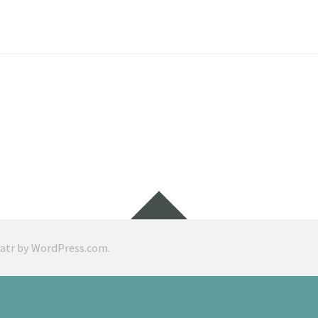
Widgets
ratr by
WordPress.com
.