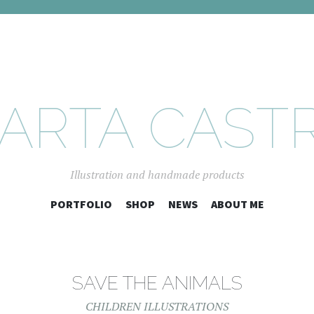
ARTA CAST
Illustration and handmade products
SKIP
PORTFOLIO
SHOP
NEWS
ABOUT ME
TO
CONTENT
SAVE THE ANIMALS
CHILDREN ILLUSTRATIONS