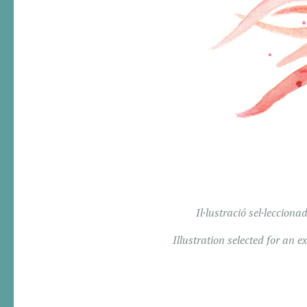
Il·lustració sel·leccio
Illustration selected for an