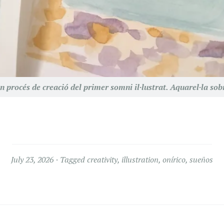
n procés de creació del primer somni il·lustrat. Aquarel·la sob
July 23, 2026
Tagged
creativity
,
illustration
,
onírico
,
sueños