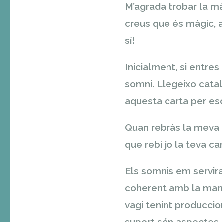
M’agrada trobar la mà
creus que és màgic, av
sí!
Inicialment, si entre
somni. Llegeixo cata
aquesta carta per esc
Quan rebràs la meva 
que rebi jo la teva ca
Els somnis em serviran
coherent amb la maner
vagi tenint produccio
suport són aspectes qu