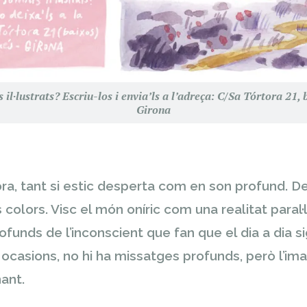
 il·lustrats? Escriu-los i envia’ls a l’adreça: C/Sa Tórtora 21
Girona
a, tant si estic desperta com en son profund. D
s colors. Visc el món oníric com una realitat paral·l
funds de l’inconscient que fan que el dia a dia 
ocasions, no hi ha missatges profunds, però l’imag
ant.