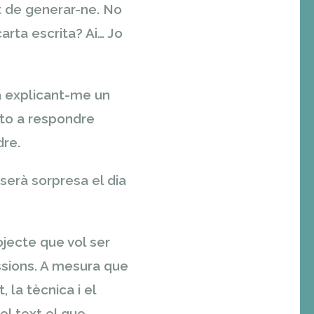
at de generar-ne.
No
carta escrita?
Ai… Jo
ta explicant-me un
eto a respondre
dre.
erà sorpresa el dia
ojecte que vol ser
ssions. A mesura que
t, la tècnica i el
el text el que