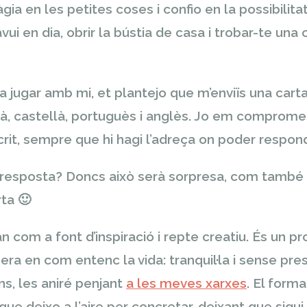
gia en les petites coses i confio en la possibilit
ui en dia, obrir la bústia de casa i trobar-te una 
s a jugar amb mi, et plantejo que m’enviïs una car
là, castellà, portuguès i anglès. Jo em comprom
rit, sempre que hi hagi l’adreça on poder respon
resposta? Doncs això serà sorpresa, com també s
rta 🙂
 com a font d’inspiració i repte creatiu. És un pr
a en com entenc la vida: tranquil·la i sense pre
ns, les aniré penjant
a les meves xarxes
. El forma
e deixo a l’aire per concretar, deixant que sigui 