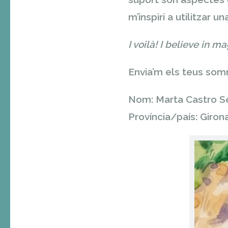
m’inspiri a utilitzar u
I voilà! I believe in ma
Envia’m els teus somn
Nom:
Marta Castro S
Província/país:
Giron