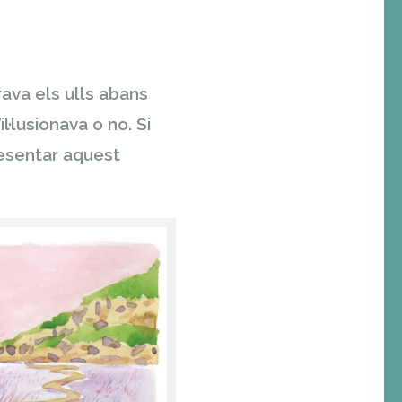
ava els ulls abans
l·lusionava o no. Si
resentar aquest