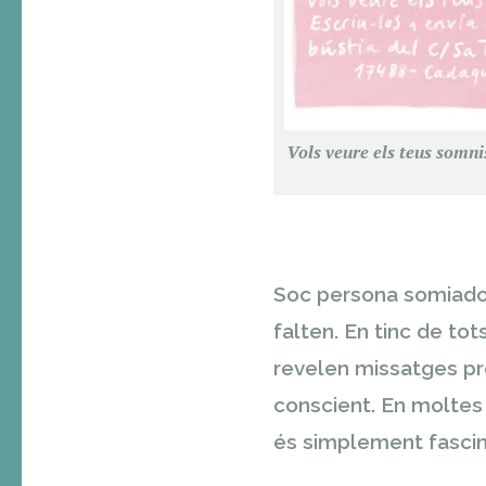
Vols veure els teus somnis
Soc persona somiador
falten. En tinc de tot
revelen missatges pro
conscient. En moltes 
és simplement fascin