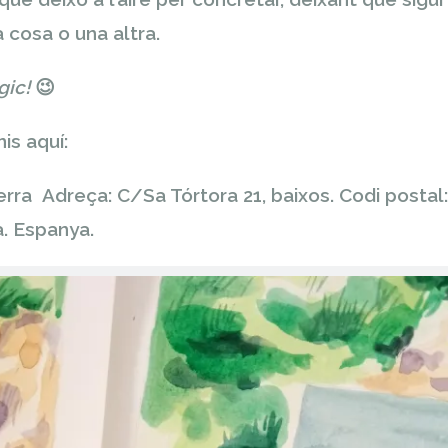
na cosa o una altra.
gic!
😉
is aquí:
erra
Adreça:
C/Sa Tórtora 21, baixos.
Codi postal
a. Espanya.