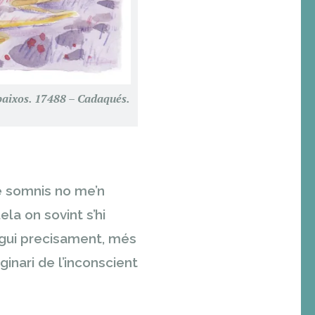
, baixos. 17488 – Cadaqués.
e somnis no me’n
ela on sovint s’hi
sigui precisament, més
inari de l’inconscient