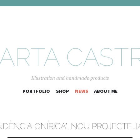
ARTA CAST
Illustration and handmade products
SKIP
PORTFOLIO
SHOP
NEWS
ABOUT ME
TO
CONTENT
DÈNCIA ONÍRICA”. NOU PROJECTE J