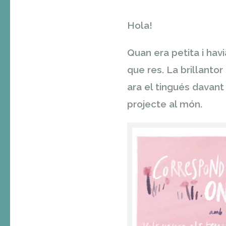
Hola!
Quan era petita i hav
que res. La brillantor
ara el tingués davant
projecte al món.