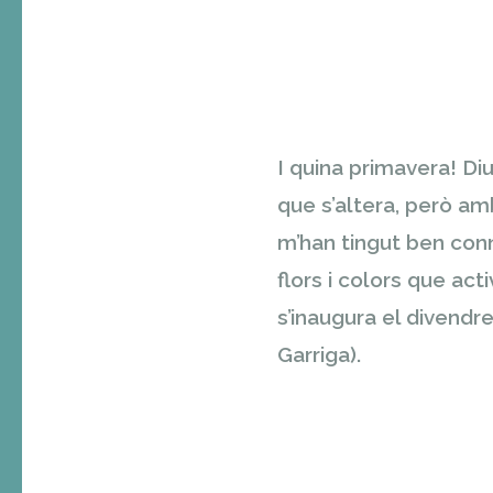
I quina primavera! Diu
que s’altera, però a
m’han tingut ben con
flors i colors que act
s’inaugura el divendres
Garriga).