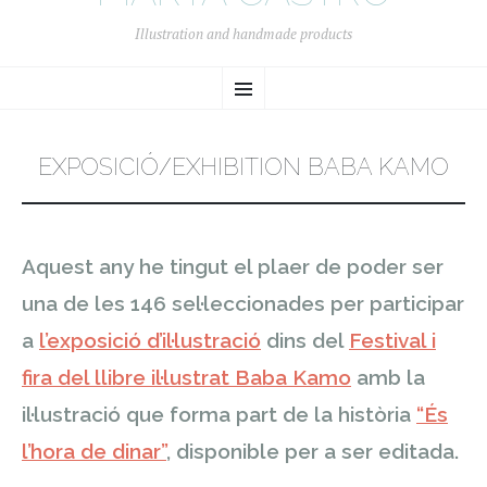
Illustration and handmade products
SKIP
Menu
TO
CONTENT
EXPOSICIÓ/EXHIBITION BABA KAMO
Aquest any he tingut el plaer de poder ser
una de les 146 sel·leccionades per participar
a
l’exposició d’il·lustració
dins del
Festival i
fira del llibre il·lustrat Baba Kamo
amb la
il·lustració que forma part de la història
“És
l’hora de dinar”
, disponible per a ser editada.