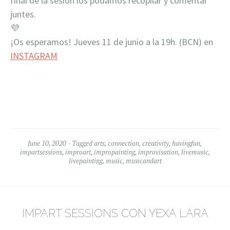
final de la sesión los podamos recopilar y comentar
juntes.
💜
¡Os esperamos! Jueves 11 de junio a la 19h. (BCN) en
INSTAGRAM
June 10, 2020
Tagged
arts
,
connection
,
creativity
,
havingfun
,
impartsessions
,
improart
,
impropainting
,
improvisation
,
livemusic
,
livepainting
,
music
,
musicandart
IMPART SESSIONS CON YEXA LARA