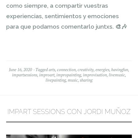
como siempre, a compartir vuestras
experiencias, sentimientos y emociones
para que podamos comentarlo juntxs.
🎨
🎶
June 16, 2020
Tagged
arts
,
connection
,
creativity
,
energies
,
havingfun
,
impartsessions
,
improart
,
impropainting
,
improvisation
,
livemusic
,
livepainting
,
music
,
sharing
IMPART SESSIONS CON JORDI MUÑOZ