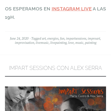
OS ESPERAMOS EN
INSTAGRAM LIVE
A LAS
19H.
June 24, 2020
Tagged
art
,
energies
,
fun
,
impartsessions
,
improart
,
improvisation
,
livemusic
,
livepainting
,
love
,
music
,
painting
IMPART SESSIONS CON ALEX SERRA