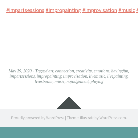
#impartsessions
#impropainting
#improvisation
#music
May 29, 2020
Tagged
art
,
connection
,
creativity
,
emotions
,
havingfun
,
impartsessions
,
impropainting
,
improvisation
,
livemusic
,
livepainting
,
livestream
,
music
,
nojudgement
,
playing
Widgets
Proudly powered by WordPress
|
Theme: Illustratr by
WordPress.com
.