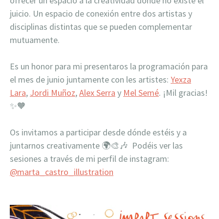
ofrecer un espacio a la creatividad dónde no existe el
juicio. Un es
pacio de conexión entre dos artistas y
disciplinas distintas que se pueden complementar
mutuamente.
Es un honor para mi presentaros la programación para
el mes de junio juntamente con les artistes:
Yexza
Lara
,
Jordi Muñoz
,
Alex Serra
y
Mel Semé
. ¡Mil gracias!
✨
🧡
Os invitamos a participar desde dónde estéis y a
juntarnos creativamente
🌍
🎨
🎶 Podéis ver las
sesiones a través de mi perfil de instagram:
@marta_castro_illustration