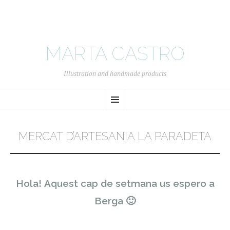
MARTA CASTRO
Illustration and handmade products
SKIP
Menu
TO
CONTENT
MERCAT D’ARTESANIA LA PARADETA
Hola! Aquest cap de setmana us espero a
Berga 🙂