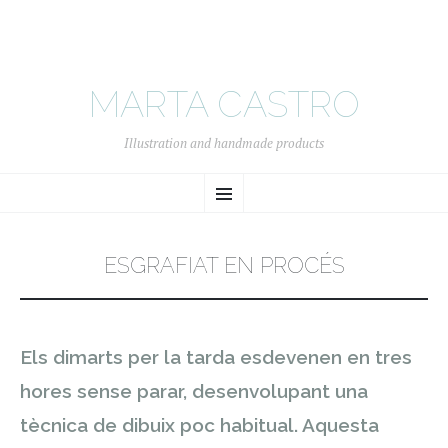
MARTA CASTRO
Illustration and handmade products
SKIP
Menu
TO
CONTENT
ESGRAFIAT EN PROCÉS
Els dimarts per la tarda esdevenen en tres
hores sense parar, desenvolupant una
tècnica de dibuix poc habitual. Aquesta