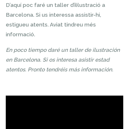
D’aquí poc faré un taller d’il·lustració a
Barcelona. Si us interessa assistir-hi,
estigueu atents. Aviat tindreu més
informació.
En poco tiempo daré un taller de ilustración
en Barcelona. Si os interesa asistir estad
atentos. Pronto tendréis más información.