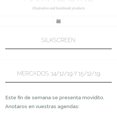
Illustration and handmade products
SKIP
Menu
TO
CONTENT
SILKSCREEN
MERCADOS: 14/12/19 Y 15/12/19
Este fin de semana se presenta movidito.
Anotaros en vuestras agendas: