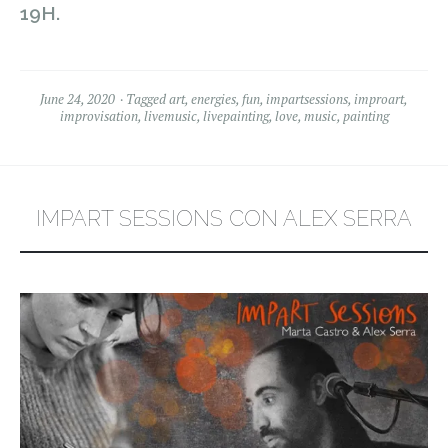
19H.
June 24, 2020
Tagged
art
,
energies
,
fun
,
impartsessions
,
improart
,
improvisation
,
livemusic
,
livepainting
,
love
,
music
,
painting
IMPART SESSIONS CON ALEX SERRA