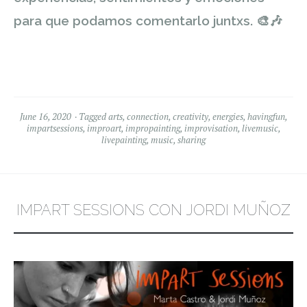
para que podamos comentarlo juntxs.
🎨
🎶
June 16, 2020
Tagged
arts
,
connection
,
creativity
,
energies
,
havingfun
,
impartsessions
,
improart
,
impropainting
,
improvisation
,
livemusic
,
livepainting
,
music
,
sharing
IMPART SESSIONS CON JORDI MUÑOZ