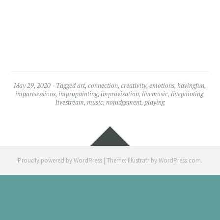
May 29, 2020
Tagged
art
,
connection
,
creativity
,
emotions
,
havingfun
,
impartsessions
,
impropainting
,
improvisation
,
livemusic
,
livepainting
,
livestream
,
music
,
nojudgement
,
playing
Widgets
Proudly powered by WordPress
|
Theme: Illustratr by
WordPress.com
.