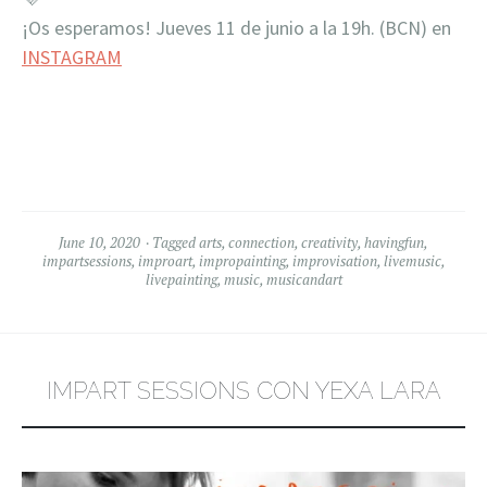
¡Os esperamos! Jueves 11 de junio a la 19h. (BCN) en
INSTAGRAM
June 10, 2020
Tagged
arts
,
connection
,
creativity
,
havingfun
,
impartsessions
,
improart
,
impropainting
,
improvisation
,
livemusic
,
livepainting
,
music
,
musicandart
IMPART SESSIONS CON YEXA LARA