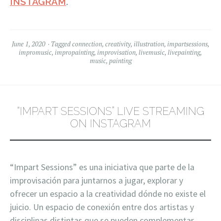
INSTAGRAM
.
June 1, 2020
Tagged
connection
,
creativity
,
illustration
,
impartsessions
,
impromusic
,
impropainting
,
improvisation
,
livemusic
,
livepainting
,
music
,
painting
“IMPART SESSIONS” LIVE STREAMING
ON INSTAGRAM
“Impart Sessions” es una iniciativa que parte de la
improvisación para juntarnos a jugar, explorar y
ofrecer un espacio a la creatividad dónde no existe el
juicio. Un es
pacio de conexión entre dos artistas y
disciplinas distintas que se pueden complementar