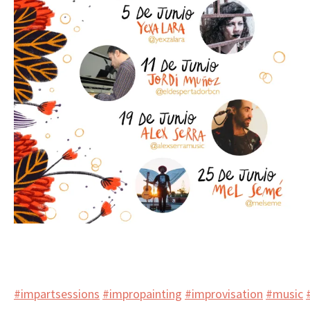
#impartsessions
#impropainting
#improvisation
#music