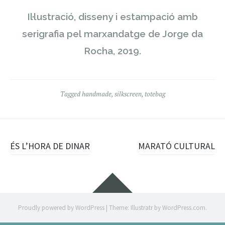
Il·lustració, disseny i estampació amb
serigrafia pel marxandatge de Jorge da
Rocha, 2019.
Tagged
handmade
,
silkscreen
,
totebag
Post
ÉS L’HORA DE DINAR
MARATÓ CULTURAL
navigation
Widgets
Proudly powered by WordPress
|
Theme: Illustratr by
WordPress.com
.