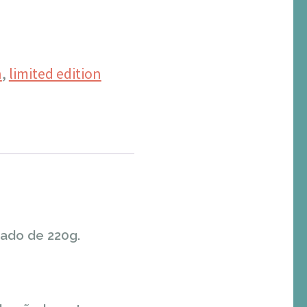
n
,
limited edition
rado de 220g.