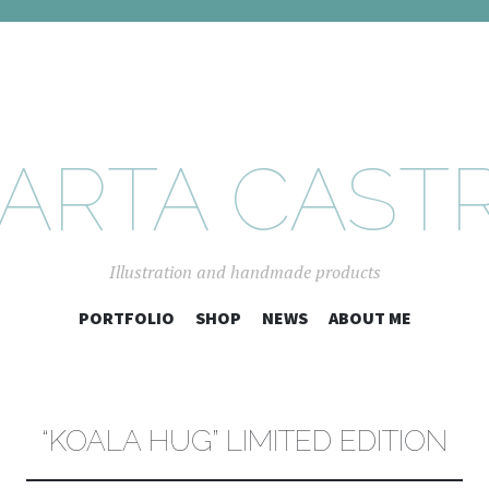
ARTA CAST
Illustration and handmade products
SKIP
PORTFOLIO
SHOP
NEWS
ABOUT ME
TO
CONTENT
“KOALA HUG” LIMITED EDITION