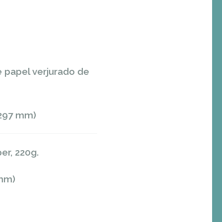
e papel verjurado de
297 mm)
per, 220g.
mm)