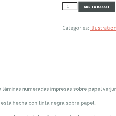
"KOALA
ADD TO BASKET
HUG"
LIMITED
Categories:
illustratio
EDITION
quantity
20 láminas numeradas impresas sobre papel verju
al está hecha con tinta negra sobre papel.