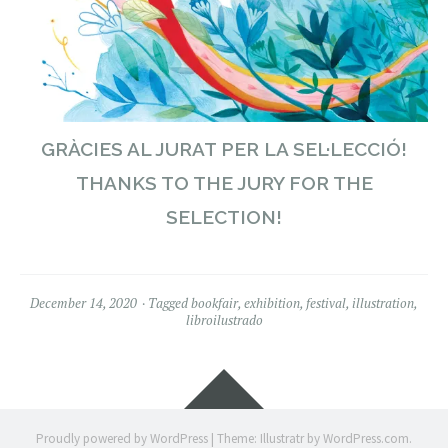
GRÀCIES AL JURAT PER LA SEL·LECCIÓ!
THANKS TO THE JURY FOR THE
SELECTION!
December 14, 2020
Tagged
bookfair
,
exhibition
,
festival
,
illustration
,
libroilustrado
Widgets
Proudly powered by WordPress
|
Theme: Illustratr by
WordPress.com
.