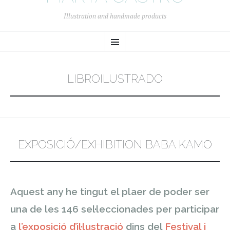
Illustration and handmade products
SKIP
Menu
TO
CONTENT
LIBROILUSTRADO
EXPOSICIÓ/EXHIBITION BABA KAMO
Aquest any he tingut el plaer de poder ser
una de les 146 sel·leccionades per participar
a
l’exposició d’il·lustració
dins del
Festival i