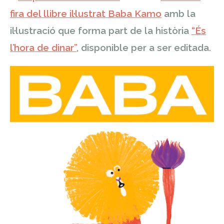
fira del llibre il·lustrat Baba Kamo
amb la
il·lustració que forma part de la història
“És
l’hora de dinar”
, disponible per a ser editada.