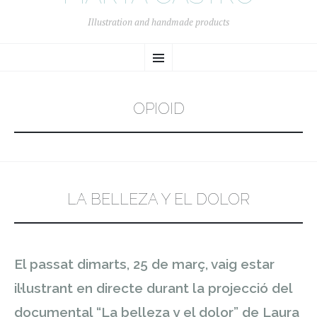
Illustration and handmade products
SKIP
Menu
TO
CONTENT
OPIOID
LA BELLEZA Y EL DOLOR
El passat dimarts, 25 de març, vaig estar
il·lustrant en directe durant la projecció del
documental “La belleza y el dolor” de Laura